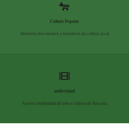
Cultura Popular
Memória dos mestres e fazedores da cultura local
audiovisual
Acervo multimídia da arte e cultura de Ibicoara