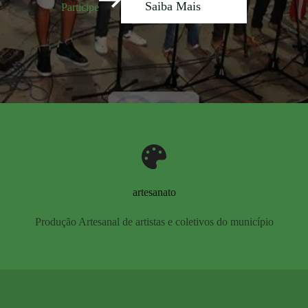
Saiba Mais
Participe
artesanato
Produção Artesanal de artistas e coletivos do município